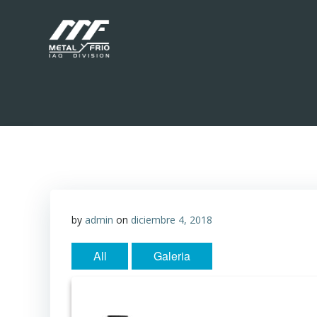
Saltar
al
contenido
by
admin
on
diciembre 4, 2018
All
Galeria