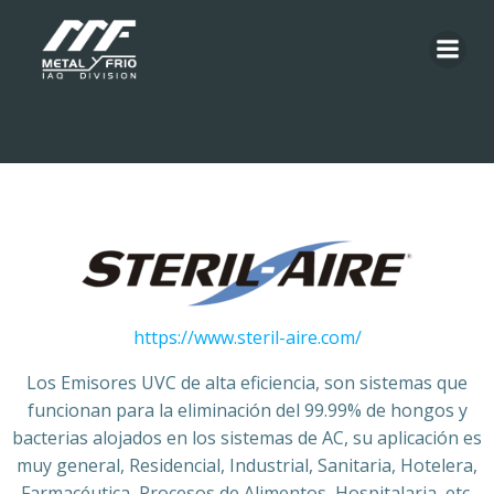
Saltar
al
contenido
https://www.steril-aire.com/
Los Emisores UVC de alta eficiencia, son sistemas que
funcionan para la eliminación del 99.99% de hongos y
bacterias alojados en los sistemas de AC, su aplicación es
muy general, Residencial, Industrial, Sanitaria, Hotelera,
Farmacéutica, Procesos de Alimentos, Hospitalaria, etc.